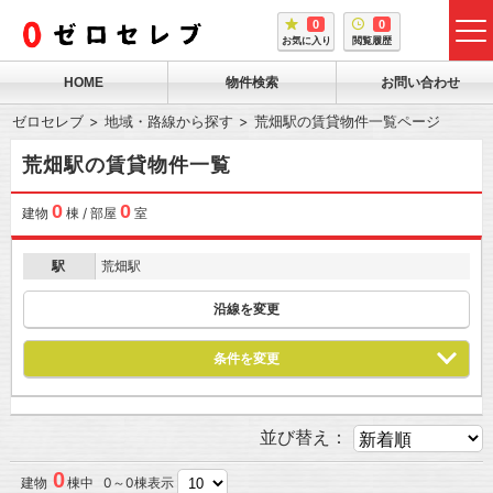
0
0
tog
お気に入り
閲覧履歴
me
HOME
物件検索
お問い合わせ
ゼロセレブ
地域・路線から探す
荒畑駅の賃貸物件一覧ページ
荒畑駅の賃貸物件一覧
0
0
建物
棟 / 部屋
室
駅
荒畑駅
沿線を変更
条件を変更
並び替え：
0
建物
棟中 0～0棟表示