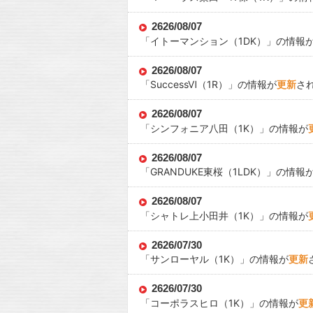
2626/08/07
「
イトーマンション
（1DK）」の情報
2626/08/07
「
SuccessⅥ
（1R）」の情報が
更新
さ
2626/08/07
「
シンフォニア八田
（1K）」の情報が
2626/08/07
「
GRANDUKE東桜
（1LDK）」の情報
2626/08/07
「
シャトレ上小田井
（1K）」の情報が
2626/07/30
「
サンローヤル
（1K）」の情報が
更新
2626/07/30
「
コーポラスヒロ
（1K）」の情報が
更