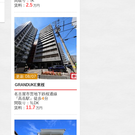
間取り：1K
2.5
賃料：
万円
更新 08/07
GRANDUKE東桜
名古屋市営地下鉄桜通線
『高岳駅』徒歩
4
分
間取り：1LDK
11.7
賃料：
万円