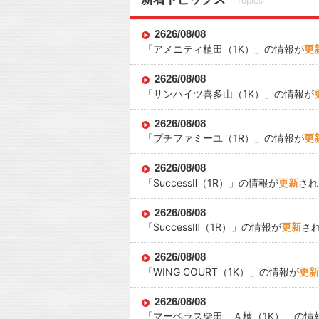
Topics
2626/08/08
「
アメニティ植田
（1K）」の情報が
更
2626/08/08
「
サンハイツ喜多山
（1K）」の情報が
2626/08/08
「
プチファミーユ
（1R）」の情報が
更
2626/08/08
「
SuccessⅡ
（1R）」の情報が
更新
され
2626/08/08
「
SuccessⅢ
（1R）」の情報が
更新
さ
2626/08/08
「
WING COURT
（1K）」の情報が
更新
2626/08/08
「
マーベラス柴田 Ａ棟
（1K）」の情