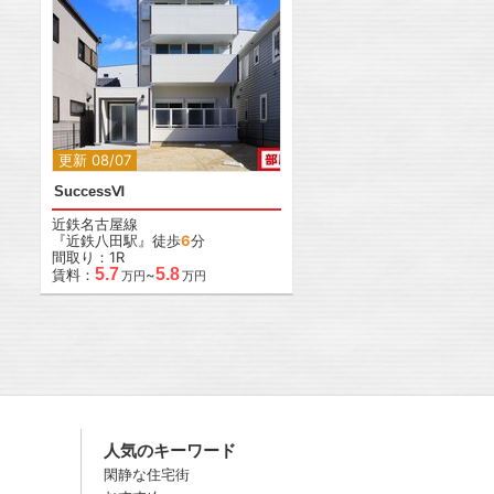
更新 08/07
SuccessⅥ
近鉄名古屋線
『近鉄八田駅』徒歩
6
分
間取り：1R
5.7
5.8
賃料：
~
万円
万円
人気のキーワード
閑静な住宅街