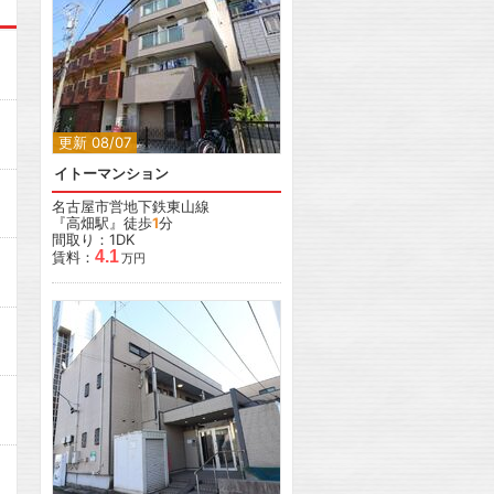
更新 08/07
イトーマンション
名古屋市営地下鉄東山線
『高畑駅』徒歩
1
分
間取り：1DK
4.1
賃料：
万円