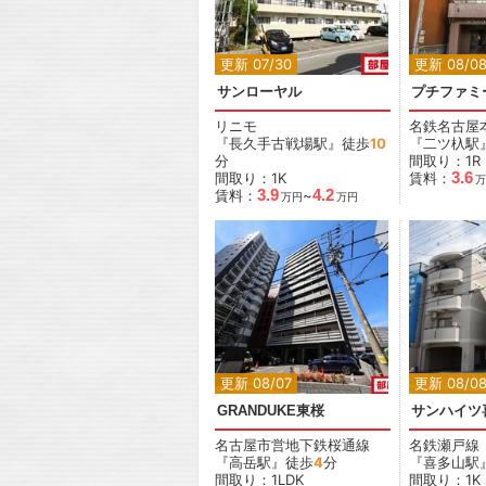
更新 07/30
更新 08/0
サンローヤル
プチファミ
リニモ
名鉄名古屋
『長久手古戦場駅』徒歩
10
『二ツ杁駅
分
間取り：1R
3.6
間取り：1K
賃料：
万
3.9
4.2
賃料：
~
万円
万円
更新 08/07
更新 08/0
GRANDUKE東桜
サンハイツ
名古屋市営地下鉄桜通線
名鉄瀬戸線
『高岳駅』徒歩
4
分
『喜多山駅
間取り：1LDK
間取り：1K