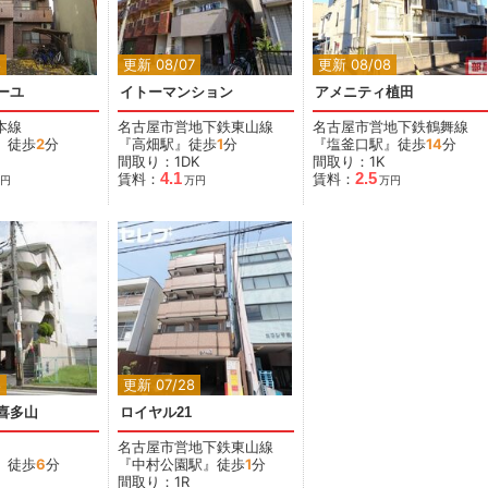
8
更新 08/07
更新 08/08
ーユ
イトーマンション
アメニティ植田
本線
名古屋市営地下鉄東山線
名古屋市営地下鉄鶴舞線
』徒歩
2
分
『高畑駅』徒歩
1
分
『塩釜口駅』徒歩
14
分
間取り：1DK
間取り：1K
4.1
2.5
賃料：
賃料：
円
万円
万円
8
更新 07/28
喜多山
ロイヤル21
名古屋市営地下鉄東山線
』徒歩
6
分
『中村公園駅』徒歩
1
分
間取り：1R