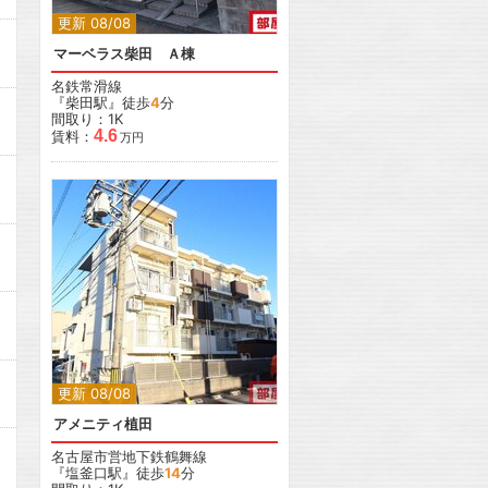
更新 08/08
マーベラス柴田 Ａ棟
名鉄常滑線
『柴田駅』徒歩
4
分
間取り：1K
4.6
賃料：
万円
更新 08/08
アメニティ植田
名古屋市営地下鉄鶴舞線
『塩釜口駅』徒歩
14
分