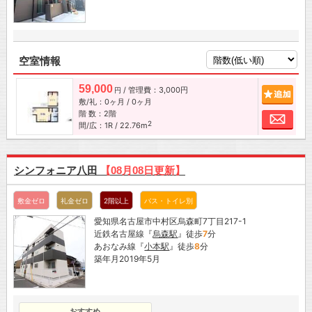
空室情報
59,000
/ 管理費：3,000円
追加
円
敷/礼：0ヶ月 / 0ヶ月
階 数：2階
お問
2
間/広：1R / 22.76m
シンフォニア八田
【08月08日更新】
敷金ゼロ
礼金ゼロ
2階以上
バス・トイレ別
愛知県名古屋市中村区烏森町7丁目217-1
近鉄名古屋線『
烏森駅
』徒歩
7
分
あおなみ線『
小本駅
』徒歩
8
分
築年月2019年5月
おすすめ