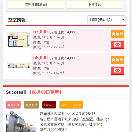
管理形態(巡回)
おすすめ
空室情報
57,000
/ 管理費：4,000円
追加
円
敷/礼：0ヶ月 / 0ヶ月
階 数：2階
お問
2
間/広：1R / 28.25m
58,000
/ 管理費：4,000円
追加
円
敷/礼：0ヶ月 / 0ヶ月
階 数：2階
お問
2
間/広：1R / 29.47m
SuccessⅢ
【08月09日更新】
敷金ゼロ
礼金ゼロ
2階以上
バス・トイレ別
愛知県名古屋市中村区栄生町28-18
名古屋市営地下鉄東山線『
本陣駅
』徒歩
9
分
名鉄名古屋本線『
東枇杷島駅
』徒歩
14
分
築年月2019年2月