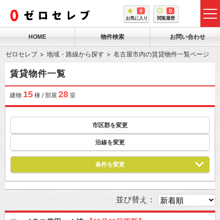
0
0
tog
お気に入り
閲覧履歴
me
HOME
物件検索
お問い合わせ
ゼロセレブ
地域・路線から探す
名古屋市内の賃貸物件一覧ページ
賃貸物件一覧
15
28
建物
棟 / 部屋
室
市区郡を変更
沿線を変更
条件を変更
並び替え：