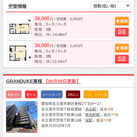
空室情報
36,000
/ 管理費：3,000円
追加
円
敷/礼：0ヶ月 / 0ヶ月
階 数：3階
お問
2
間/広：1R / 24.48m
36,000
/ 管理費：3,000円
追加
円
敷/礼：0ヶ月 / 0ヶ月
階 数：3階
お問
2
間/広：1R / 22.44m
GRANDUKE東桜
【08月08日更新】
敷金ゼロ
駅チカ
オートロック
2階以上
バス・トイレ別
愛知県名古屋市東区東桜2丁目9ー27
名古屋市営地下鉄桜通線『
高岳駅
』徒歩
4
分
名古屋市営地下鉄東山線『
新栄町駅
』徒歩
11
分
名古屋市営地下鉄東山線『
栄駅
』徒歩
13
分
築年月2022年2月