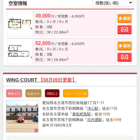
空室情報
49,000
/ 管理費：4,000円
追加
円
敷/礼：0ヶ月 / 0ヶ月
階 数：3階
お問
2
間/広：1R / 22.88m
52,000
/ 管理費：4,000円
追加
円
敷/礼：0ヶ月 / 0ヶ月
階 数：3階
お問
2
間/広：1R / 26.66m
WING COURT
【08月09日更新】
敷金ゼロ
礼金ゼロ
2階以上
バス・トイレ別
愛知県名古屋市西区南堀越1丁目1-11
名古屋市営地下鉄鶴舞線『
浄心駅
』徒歩
17
分
名鉄名古屋本線『
東枇杷島駅
』徒歩
18
分
名古屋市営地下鉄鶴舞線『
庄内通駅
』徒歩
19
分
築年月1993年2月