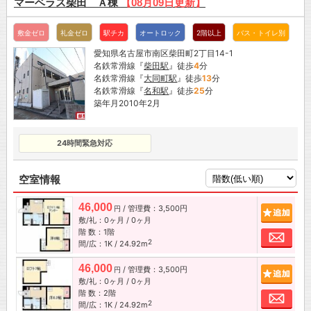
マーベラス柴田 Ａ棟
【08月09日更新】
敷金ゼロ
礼金ゼロ
駅チカ
オートロック
2階以上
バス・トイレ別
愛知県名古屋市南区柴田町2丁目14-1
名鉄常滑線『
柴田駅
』徒歩
4
分
名鉄常滑線『
大同町駅
』徒歩
13
分
名鉄常滑線『
名和駅
』徒歩
25
分
築年月2010年2月
24時間緊急対応
空室情報
46,000
/ 管理費：3,500円
追加
円
敷/礼：0ヶ月 / 0ヶ月
階 数：1階
お問
2
間/広：1K / 24.92m
46,000
/ 管理費：3,500円
追加
円
敷/礼：0ヶ月 / 0ヶ月
階 数：2階
お問
2
間/広：1K / 24.92m