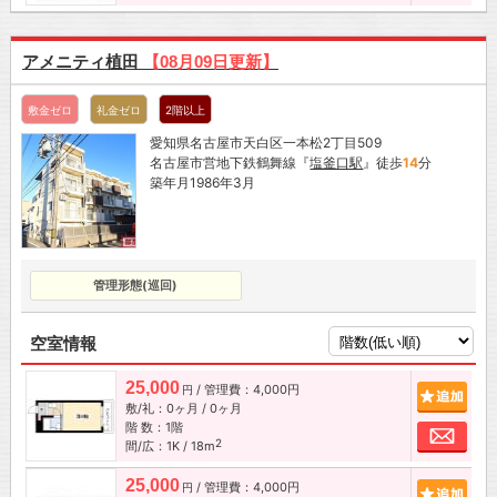
アメニティ植田
【08月09日更新】
敷金ゼロ
礼金ゼロ
2階以上
愛知県名古屋市天白区一本松2丁目509
名古屋市営地下鉄鶴舞線『
塩釜口駅
』徒歩
14
分
築年月1986年3月
管理形態(巡回)
空室情報
25,000
/ 管理費：4,000円
追加
円
敷/礼：0ヶ月 / 0ヶ月
階 数：1階
お問
2
間/広：1K / 18m
25,000
/ 管理費：4,000円
追加
円