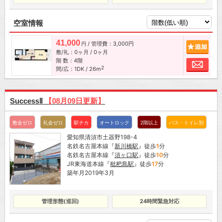
空室情報
41,000
/ 管理費：3,000円
追加
円
敷/礼：0ヶ月 / 0ヶ月
階 数：4階
お問
2
間/広：1DK / 26m
SuccessⅡ
【08月09日更新】
敷金ゼロ
礼金ゼロ
駅チカ
オートロック
2階以上
バス・トイレ別
愛知県清須市土器野198-4
名鉄名古屋本線『
新川橋駅
』徒歩
1
分
名鉄名古屋本線『
須ヶ口駅
』徒歩
10
分
JR東海道本線『
枇杷島駅
』徒歩
17
分
築年月2019年3月
管理形態(巡回)
24時間緊急対応