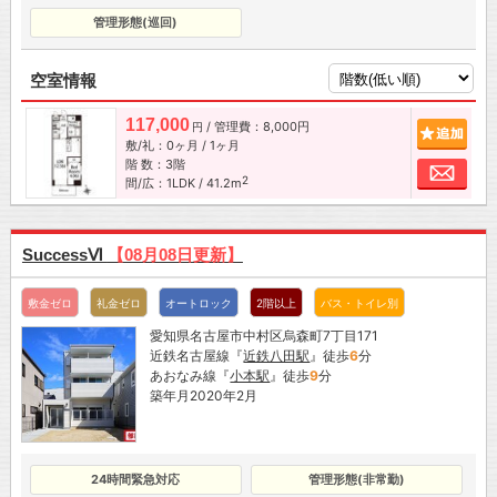
管理形態(巡回)
空室情報
117,000
/ 管理費：8,000円
追加
円
敷/礼：0ヶ月 / 1ヶ月
階 数：3階
お問
2
間/広：1LDK / 41.2m
SuccessⅥ
【08月08日更新】
敷金ゼロ
礼金ゼロ
オートロック
2階以上
バス・トイレ別
愛知県名古屋市中村区烏森町7丁目171
近鉄名古屋線『
近鉄八田駅
』徒歩
6
分
あおなみ線『
小本駅
』徒歩
9
分
築年月2020年2月
24時間緊急対応
管理形態(非常勤)