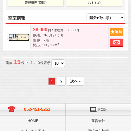
管理形態(巡回)
おすすめ
空室情報
38,000
/ 管理費：3,000円
追加
円
敷/礼：0ヶ月 / 0ヶ月
階 数：2階
お問
2
間/広：1K / 22m
15
建物
棟中 1～10棟表示
1
2
次へ »
052-451-5252
PC版
HOME
運営会社
エリアから探す
沿線から検索