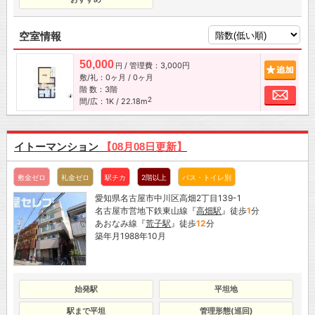
空室情報
50,000
/ 管理費：3,000円
追加
円
敷/礼：0ヶ月 / 0ヶ月
階 数：3階
お問
2
間/広：1K / 22.18m
イトーマンション
【08月08日更新】
敷金ゼロ
礼金ゼロ
駅チカ
2階以上
バス・トイレ別
愛知県名古屋市中川区高畑2丁目139-1
名古屋市営地下鉄東山線『
高畑駅
』徒歩
1
分
あおなみ線『
荒子駅
』徒歩
12
分
築年月1988年10月
始発駅
平坦地
駅まで平坦
管理形態(巡回)