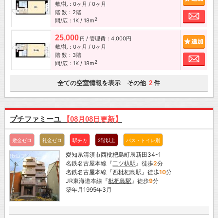
敷/礼：0ヶ月 / 0ヶ月
階 数：2階
お問
2
間/広：1K / 18m
25,000
/ 管理費：4,000円
追加
円
敷/礼：0ヶ月 / 0ヶ月
階 数：3階
お問
2
間/広：1K / 18m
全ての空室情報を表示 その他
件
2
プチファミーユ
【08月08日更新】
敷金ゼロ
礼金ゼロ
駅チカ
2階以上
バス・トイレ別
愛知県清須市西枇杷島町辰新田34-1
名鉄名古屋本線『
二ツ杁駅
』徒歩
2
分
名鉄名古屋本線『
西枇杷島駅
』徒歩
10
分
JR東海道本線『
枇杷島駅
』徒歩
9
分
築年月1995年3月