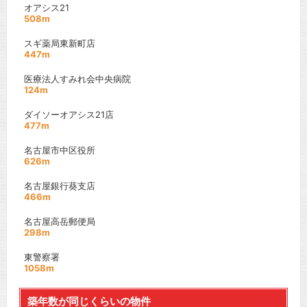
オアシス21
508m
スギ薬局東新町店
447m
医療法人すみれ会中央病院
124m
ダイソーオアシス21店
477m
名古屋市中区役所
626m
名古屋銀行葵支店
466m
名古屋高岳郵便局
298m
東警察署
1058m
築年数が同じくらいの物件