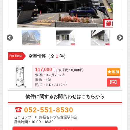
For Rent
空室情報（全
1
件）
117,000
/ 管理費：8,000円
追加
円
敷/礼：0ヶ月 / 1ヶ月
階 数：3階
お問
2
間/広：1LDK / 41.2m
物件に関するお問合わせはこちらから
052-551-8530
ゼロセレブ
部屋セレブ名古屋駅前店
営業時間：10:00～18:30