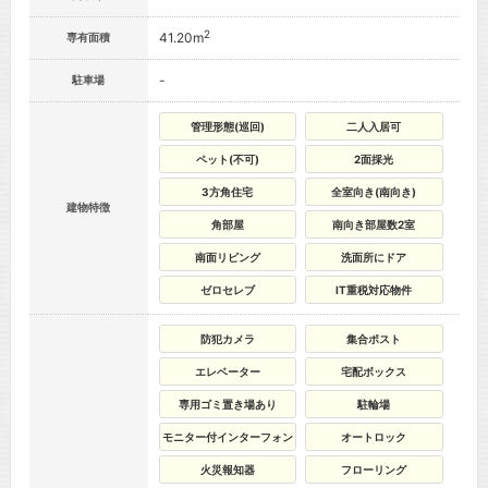
2
41.20m
専有面積
-
駐車場
管理形態(巡回)
二人入居可
ペット(不可)
2面採光
3方角住宅
全室向き(南向き)
建物特徴
角部屋
南向き部屋数2室
南面リビング
洗面所にドア
ゼロセレブ
IT重税対応物件
防犯カメラ
集合ポスト
エレベーター
宅配ボックス
専用ゴミ置き場あり
駐輪場
モニター付インターフォン
オートロック
火災報知器
フローリング