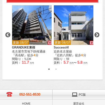
更新 0
シンフ
近鉄名
『烏森
間取り
賃料：
更新 08/07
更新 08/07
GRANDUKE東桜
SuccessⅥ
名古屋市営地下鉄桜通線
近鉄名古屋線
『高岳駅』徒歩
4
分
『近鉄八田駅』徒歩
6
分
間取り：1LDK
間取り：1R
11.7
5.7
5.8
賃料：
賃料：
〜
万円
万円
万円
052-551-8530
PC版
HOME
運営会社