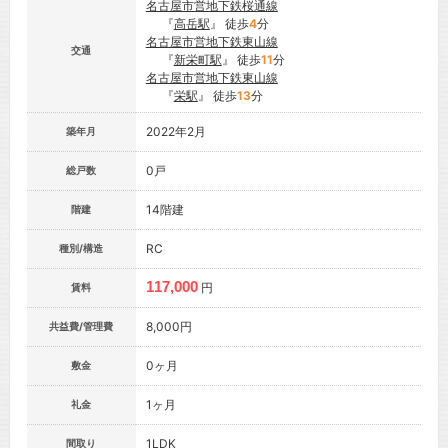
名古屋市営地下鉄桜通線
『
高岳駅
』 徒歩
4
分
名古屋市営地下鉄東山線
交通
『
新栄町駅
』 徒歩
11
分
名古屋市営地下鉄東山線
『
栄駅
』 徒歩
13
分
2022年2月
築年月
0戸
総戸数
14階建
階建
RC
種別/構造
117,000
円
賃料
8,000円
共益費/管理費
0ヶ月
敷金
1ヶ月
礼金
1LDK
間取り