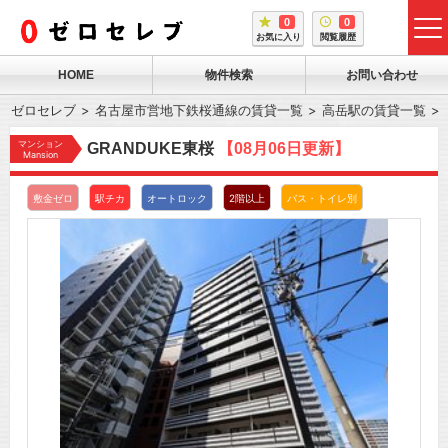
0
0
tog
お気に入り
閲覧履歴
me
HOME
物件検索
お問い合わせ
ゼロセレブ
名古屋市営地下鉄桜通線の賃貸一覧
高岳駅の賃貸一覧
マンション
GRANDUKE東桜
【08月06日更新】
Mansion
敷金ゼロ
駅チカ
オートロック
2階以上
バス・トイレ別