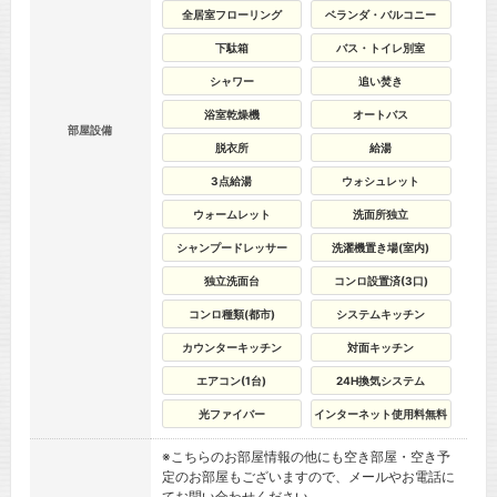
全居室フローリング
ベランダ・バルコニー
下駄箱
バス・トイレ別室
シャワー
追い焚き
浴室乾燥機
オートバス
部屋設備
脱衣所
給湯
3点給湯
ウォシュレット
ウォームレット
洗面所独立
シャンプードレッサー
洗濯機置き場(室内)
独立洗面台
コンロ設置済(3口)
コンロ種類(都市)
システムキッチン
カウンターキッチン
対面キッチン
エアコン(1台)
24H換気システム
光ファイバー
インターネット使用料無料
※こちらのお部屋情報の他にも空き部屋・空き予
定のお部屋もございますので、メールやお電話に
てお問い合わせください。