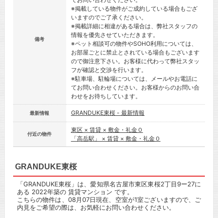
※掲載している物件がご成約している場合もござ
いますのでご了承ください。
※掲載詳細に相違がある場合は、弊社スタッフの
情報を優先させていただきます。
備考
※ペット相談可の物件やSOHO利用については、
お部屋ごとに禁止とされている場合もございます
ので御注意下さい。お客様に代わって弊社スタッ
フが確認と交渉を行います。
※駐車場、駐輪場については、メールやお電話に
てお問い合わせください。お客様からのお問い合
わせをお待ちしています。
GRANDUKE東桜 - 最新情報
最新情報
東区 × 賃貸 × 敷金・礼金０
付近の物件
「高岳駅」 × 賃貸 × 敷金・礼金０
GRANDUKE東桜
「GRANDUKE東桜」は、愛知県名古屋市東区東桜2丁目9ー27に
ある 2022年築の 賃貸マンション です。
こちらの物件は、08月07日現在、空室が1室ございますので、ご
内見をご希望の際は、お気軽にお問い合わせください。