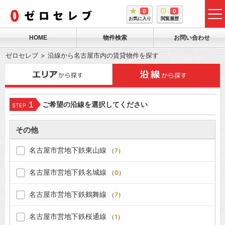
0
0
tog
お気に入り
閲覧履歴
me
HOME
物件検索
お問い合わせ
ゼロセレブ
沿線から名古屋市内の賃貸物件を探す
1
ご希望の沿線を選択してください
STEP
その他
名古屋市営地下鉄東山線
（
7
）
名古屋市営地下鉄名城線
（
0
）
名古屋市営地下鉄鶴舞線
（
7
）
名古屋市営地下鉄桜通線
（
1
）