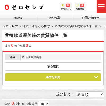
0
0
tog
お気に入り
閲覧履歴
me
HOME
物件検索
お問い合わせ
ゼロセレブ
地域・路線から探す
豊橋鉄道渥美線の賃貸物件一覧ペー
豊橋鉄道渥美線の賃貸物件一覧
0
0
建物
棟 / 部屋
室
路線
豊橋鉄道渥美線
駅を選択
条件を変更
並び替え：
0
建物
棟中 0～0棟表示