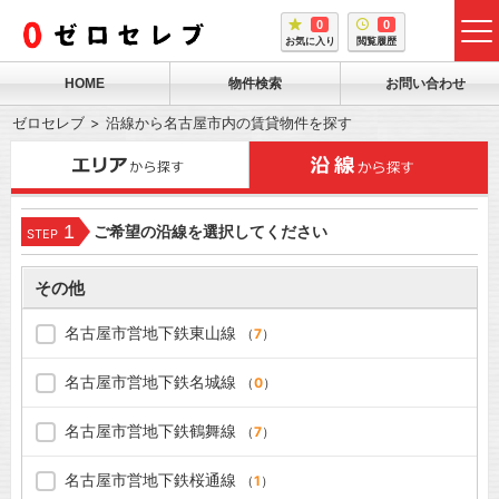
0
0
tog
お気に入り
閲覧履歴
me
HOME
物件検索
お問い合わせ
ゼロセレブ
沿線から名古屋市内の賃貸物件を探す
1
ご希望の沿線を選択してください
STEP
その他
名古屋市営地下鉄東山線
（
7
）
名古屋市営地下鉄名城線
（
0
）
名古屋市営地下鉄鶴舞線
（
7
）
名古屋市営地下鉄桜通線
（
1
）