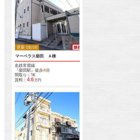
更新 08/06
マーベラス柴田 Ａ棟
名鉄常滑線
『柴田駅』徒歩
4
分
間取り：1K
4.6
賃料：
万円