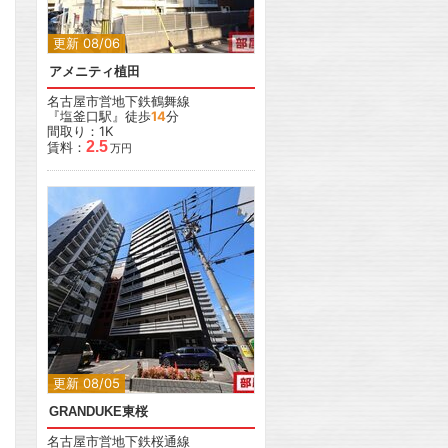
更新 08/06
アメニティ植田
名古屋市営地下鉄鶴舞線
『塩釜口駅』徒歩
14
分
間取り：1K
2.5
賃料：
万円
更新 08/05
GRANDUKE東桜
名古屋市営地下鉄桜通線