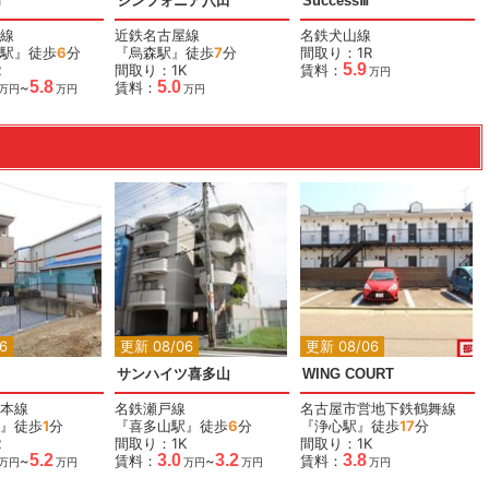
Ⅵ
シンフォニア八田
SuccessⅢ
線
近鉄名古屋線
名鉄犬山線
駅』徒歩
6
分
『烏森駅』徒歩
7
分
間取り：1R
5.9
R
間取り：1K
賃料：
万円
5.8
5.0
~
賃料：
万円
万円
万円
6
更新 08/06
更新 08/06
サンハイツ喜多山
WING COURT
本線
名鉄瀬戸線
名古屋市営地下鉄鶴舞線
』徒歩
1
分
『喜多山駅』徒歩
6
分
『浄心駅』徒歩
17
分
R
間取り：1K
間取り：1K
5.2
3.0
3.2
3.8
~
賃料：
~
賃料：
万円
万円
万円
万円
万円