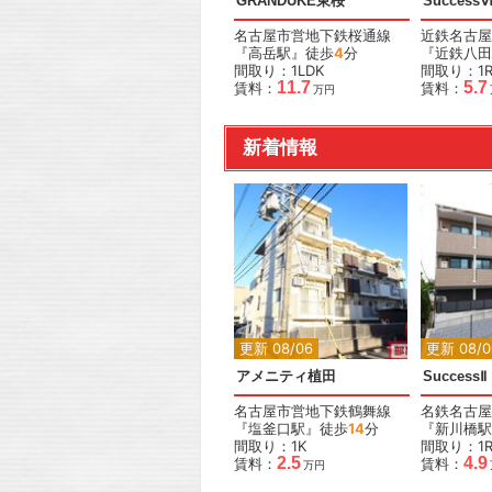
GRANDUKE東桜
Success
名古屋市営地下鉄桜通線
近鉄名古屋
『高岳駅』徒歩
4
分
『近鉄八田
間取り：1LDK
間取り：1
11.7
5.7
賃料：
賃料：
万円
新着情報
更新 08/06
更新 08/0
アメニティ植田
SuccessⅡ
名古屋市営地下鉄鶴舞線
名鉄名古屋
『塩釜口駅』徒歩
14
分
『新川橋駅
間取り：1K
間取り：1
2.5
4.9
賃料：
賃料：
万円