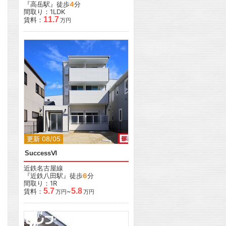
『高岳駅』徒歩
4
分
間取り：1LDK
11.7
賃料：
万円
更新 08/05
SuccessⅥ
近鉄名古屋線
『近鉄八田駅』徒歩
6
分
間取り：1R
5.7
5.8
賃料：
~
万円
万円