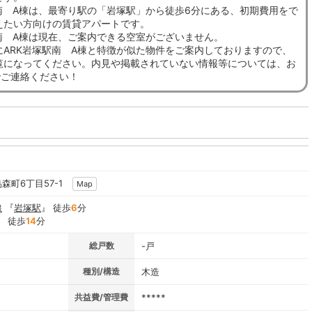
駅南 A棟は、最寄り駅の「岩塚駅」から徒歩6分にある、初期費用をで
えたい方向けの賃貸アパートです。
駅南 A棟は現在、ご案内できる空室がございません。
にARK岩塚駅南 A棟と特徴が似た物件をご案内しておりますので、
覧になってください。内見や掲載されていない情報等については、お
でご連絡ください！
烏森町6丁目57-1
Map
線
『
岩塚駅
』 徒歩
6
分
』 徒歩
14
分
総戸数
-戸
種別/構造
木造
共益費/管理費
*****