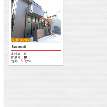
更新 08/06
SuccessⅢ
名鉄犬山線
間取り：1R
5.9
賃料：
万円