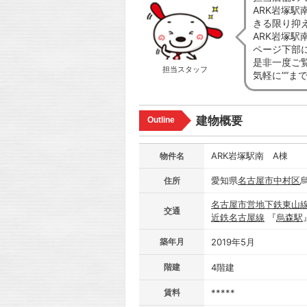
ARK岩塚
きる限り抑
ARK岩塚
ページ下部
是非一度ご
担当スタッフ
気軽に””ま
建物概要
Outline
ARK岩塚駅南 A棟
物件名
愛知県
名古屋市
中村区
住所
名古屋市営地下鉄東山
交通
近鉄名古屋線
『
烏森駅
築年月
2019年5月
階建
4階建
賃料
*****