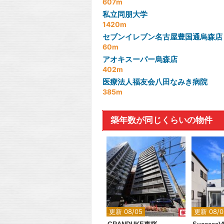
607m
私立同朋大学
1420m
セブンイレブン名古屋豊国通烏森店
60m
アオキスーパー烏森店
402m
医療法人福友会八田なみき病院
385m
築年数が同じくらいの物件
更新 08/05
更新 08/0