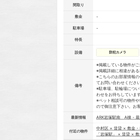
間取り
敷金
-
駐車場
-
特長
設備
防犯カメラ
※掲載している物件が
※掲載詳細に相違があ
※こちらのお部屋情報
てお問い合わせくださ
備考
※駐車場、駐輪場につ
わせをお待ちしていま
※ペット相談可の物件や
ので御注意下さい。お
ARK岩塚駅南 A棟 - 
最新情報
中村区 × 賃貸 × 敷金
付近の物件
「岩塚駅」 × 賃貸 × 