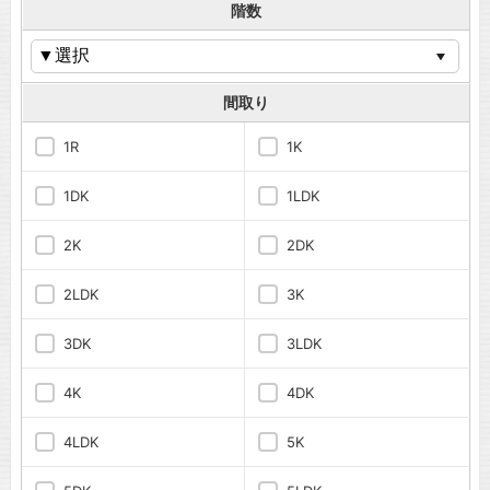
階数
間取り
1R
1K
1DK
1LDK
2K
2DK
2LDK
3K
3DK
3LDK
4K
4DK
4LDK
5K