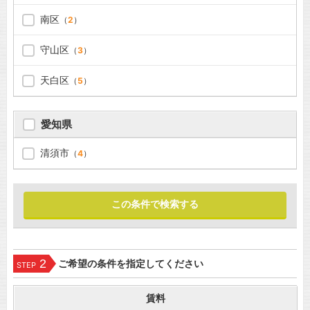
南区
（
2
）
守山区
（
3
）
天白区
（
5
）
愛知県
清須市
（
4
）
2
ご希望の条件を指定してください
STEP
賃料