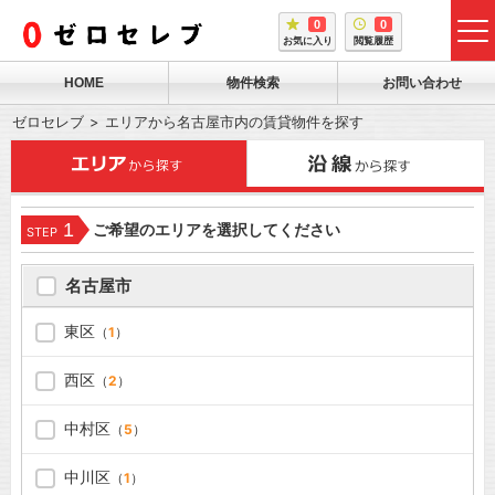
0
0
tog
お気に入り
閲覧履歴
me
HOME
物件検索
お問い合わせ
ゼロセレブ
エリアから名古屋市内の賃貸物件を探す
1
ご希望のエリアを選択してください
STEP
名古屋市
東区
（
1
）
西区
（
2
）
中村区
（
5
）
中川区
（
1
）