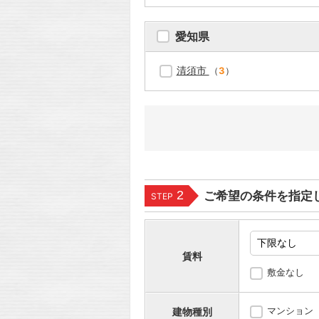
愛知県
清須市
（
3
）
2
ご希望の条件を指定
STEP
賃料
敷金なし
マンション
建物種別