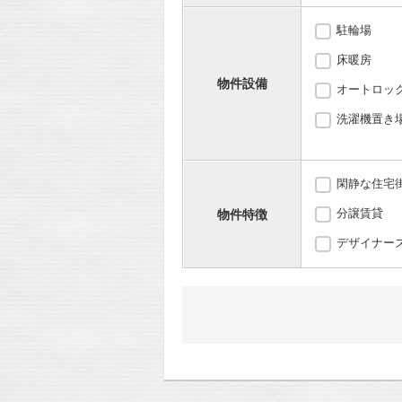
駐輪場
床暖房
物件設備
オートロッ
洗濯機置き場
閑静な住宅
分譲賃貸
物件特徴
デザイナー