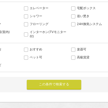
エレベーター
宅配ボックス
シャワー
追い焚き
ク
フローリング
24H換気システム
(室内)
インターホン(TVモニター
付)
街
おすすめ
楽器可
ペット可
高級賃貸
ズ