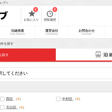
レブ＞
0
0
お気に入り
閲覧履歴
沿線検索
運営会社
お問合わせ
Line Search
Company
Contact
物件を探す
択してください
西区
中村区
（
2
）
（
5
）
天白区
（
5
）