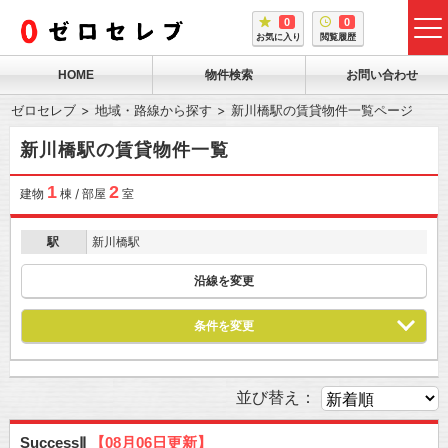
0
0
tog
お気に入り
閲覧履歴
me
HOME
物件検索
お問い合わせ
ゼロセレブ
地域・路線から探す
新川橋駅の賃貸物件一覧ページ
新川橋駅の賃貸物件一覧
1
2
建物
棟 / 部屋
室
駅
新川橋駅
沿線を変更
条件を変更
並び替え：
SuccessⅡ
【08月06日更新】