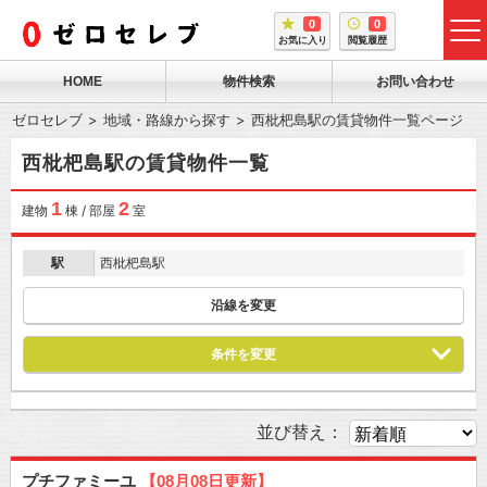
0
0
tog
お気に入り
閲覧履歴
me
HOME
物件検索
お問い合わせ
ゼロセレブ
地域・路線から探す
西枇杷島駅の賃貸物件一覧ページ
西枇杷島駅の賃貸物件一覧
1
2
建物
棟 / 部屋
室
駅
西枇杷島駅
沿線を変更
条件を変更
並び替え：
プチファミーユ
【08月08日更新】