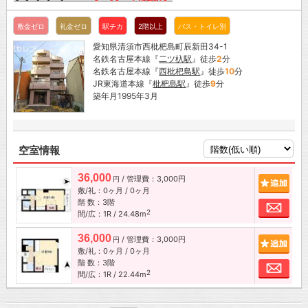
敷金ゼロ
礼金ゼロ
駅チカ
2階以上
バス・トイレ別
愛知県清須市西枇杷島町辰新田34-1
名鉄名古屋本線『
二ツ杁駅
』徒歩
2
分
名鉄名古屋本線『
西枇杷島駅
』徒歩
10
分
JR東海道本線『
枇杷島駅
』徒歩
9
分
築年月1995年3月
空室情報
36,000
/ 管理費：3,000円
追加
円
敷/礼：0ヶ月 / 0ヶ月
階 数：3階
お問
2
間/広：1R / 24.48m
36,000
/ 管理費：3,000円
追加
円
敷/礼：0ヶ月 / 0ヶ月
階 数：3階
お問
2
間/広：1R / 22.44m