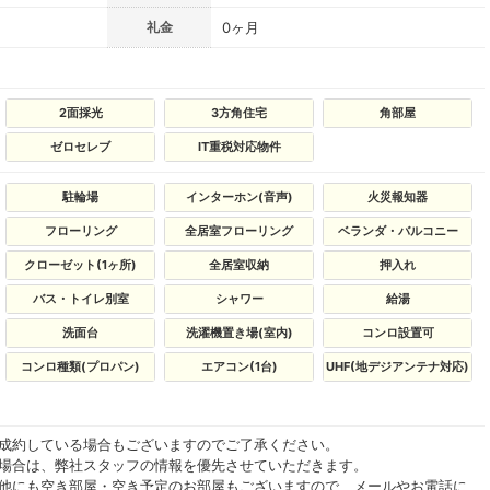
礼金
0ヶ月
2面採光
3方角住宅
角部屋
ゼロセレブ
IT重税対応物件
駐輪場
インターホン(音声)
火災報知器
フローリング
全居室フローリング
ベランダ・バルコニー
クローゼット(1ヶ所)
全居室収納
押入れ
バス・トイレ別室
シャワー
給湯
洗面台
洗濯機置き場(室内)
コンロ設置可
コンロ種類(プロパン)
エアコン(1台)
UHF(地デジアンテナ対応)
ご成約している場合もございますのでご了承ください。
る場合は、弊社スタッフの情報を優先させていただきます。
の他にも空き部屋・空き予定のお部屋もございますので、メールやお電話に