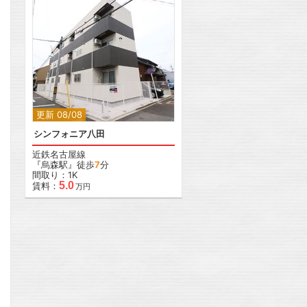
更新 08/08
シンフォニア八田
近鉄名古屋線
『烏森駅』徒歩
7
分
間取り：1K
5.0
賃料：
万円