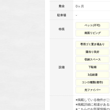
敷金
0ヶ月
駐車場
-
ペット(不可)
特長
南面リビング
専用ゴミ置き場あり
陽当り良好
収納スペース
設備
下駄箱
3点給湯
コンロ種類(都市)
光ファイバー
※掲載している物件が
※掲載詳細に相違があ
※こちらのお部屋情報