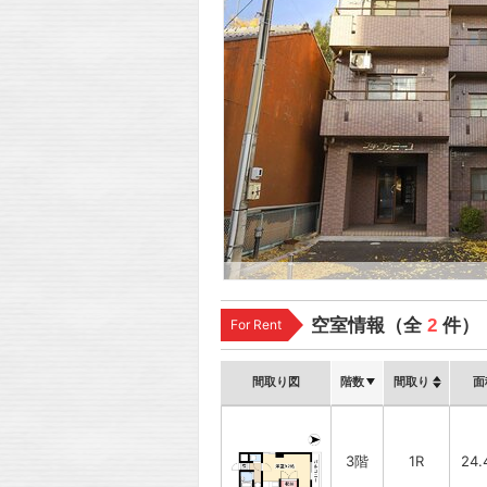
空室情報（全
2
件）
For Rent
間取り図
階数
間取り
面
3階
1R
24.