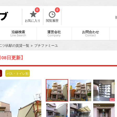
0
0
お気に入り
閲覧履歴
沿線検索
運営会社
お問合わせ
Line Search
Company
Contact
二ツ杁駅の賃貸一覧
プチファミーユ
月08日更新】
上
バス・トイレ別