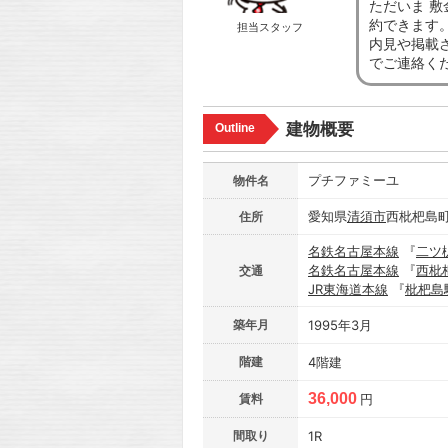
ただいま 敷
約できます
担当スタッフ
内見や掲載
でご連絡く
建物概要
Outline
プチファミーユ
物件名
愛知県
清須市
西枇杷島町
住所
名鉄名古屋本線
『
二ツ
名鉄名古屋本線
『
西枇
交通
JR東海道本線
『
枇杷島
築年月
1995年3月
階建
4階建
36,000
賃料
円
間取り
1R