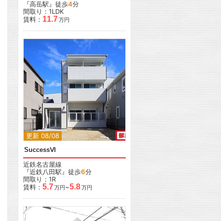
『高岳駅』徒歩
4
分
間取り：1LDK
11.7
賃料：
万円
更新 08/08
SuccessⅥ
近鉄名古屋線
『近鉄八田駅』徒歩
6
分
間取り：1R
5.7
5.8
賃料：
~
万円
万円