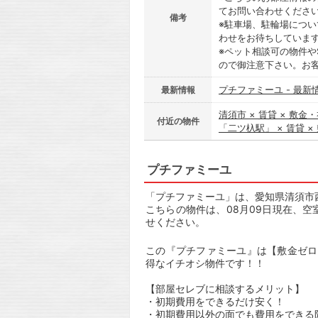
てお問い合わせくださ
備考
※駐車場、駐輪場につ
わせをお待ちしていま
※ペット相談可の物件や
ので御注意下さい。お
プチファミーユ - 最新
最新情報
清須市 × 賃貸 × 敷金
付近の物件
「二ツ杁駅」 × 賃貸 
プチファミーユ
「プチファミーユ」は、愛知県清須市西枇
こちらの物件は、08月09日現在、
せください。
この『プチファミーユ』は【敷金ゼロ
得なイチオシ物件です！！
【部屋セレブに相談するメリット】
・初期費用をできるだけ安く！
・初期費用以外の面でも費用をできる