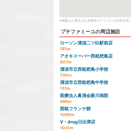
※地図上に表示される物件のアイコンは付近住所
プチファミーユの周辺施設
ローソン清須二ツ杁駅前店
181m
アオキスーパー西枇杷島店
807m
清須市立西枇杷島小学校
730m
清須市立西枇杷島中学校
741m
医療法人眞清会新川病院
486m
西枇フランテ館
1090m
V・drug日比津店
1041m