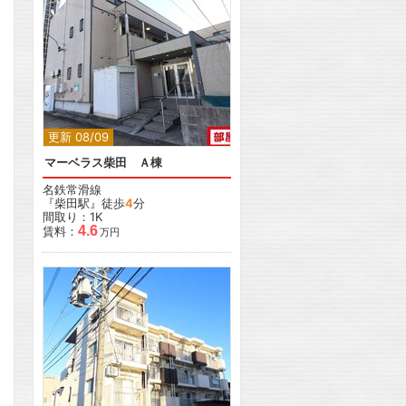
更新 08/09
マーベラス柴田 Ａ棟
名鉄常滑線
『柴田駅』徒歩
4
分
間取り：1K
4.6
賃料：
万円