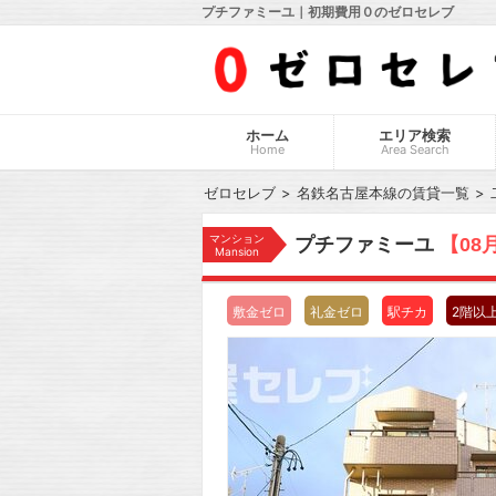
プチファミーユ｜初期費用０のゼロセレブ
ホーム
エリア検索
Home
Area Search
ゼロセレブ
名鉄名古屋本線の賃貸一覧
マンション
プチファミーユ
【08
Mansion
敷金ゼロ
礼金ゼロ
駅チカ
2階以