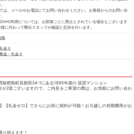
い。
いては、メールやお電話にてお問い合わせください。お客様からのお問い合
す。
SOHO利用については、お部屋ごとに禁止とされている場合もございます
客様に代わって弊社スタッフが確認と交渉を行います。
情報
・礼金０
× 敷金・礼金０
杷島町辰新田34-1にある1995年築の 賃貸マンション
空室が2室ございますので、ご内見をご希望の際は、お気軽にお問い合わ
】【礼金ゼロ】でさらにお得に契約が可能！お引越しの初期費用がお
限り抑えます！