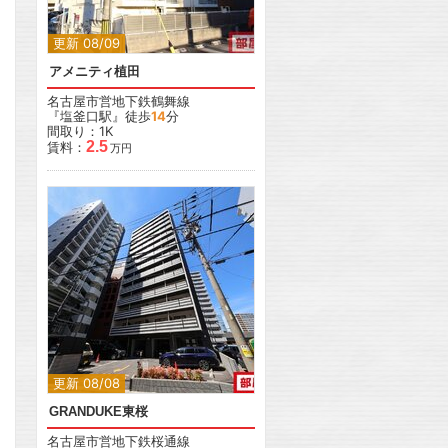
更新 08/09
アメニティ植田
名古屋市営地下鉄鶴舞線
『塩釜口駅』徒歩
14
分
間取り：1K
2.5
賃料：
万円
更新 08/08
GRANDUKE東桜
名古屋市営地下鉄桜通線