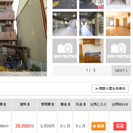
1
/
3
NEXT »
≫ 間取り図を非表示
積
賃料
管理費
敷金
礼金
お気に入り
お問合わせ
お
48m
36,000
3,000円
0ヶ月
0ヶ月
2
円