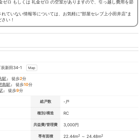
金ゼロ もしくは 礼金ゼロ の空室がありますので、引っ越し費用を節
。
されていない情報等については、お気軽に”部屋セレブ上小田井店”ま
ださい！
辰新田34-1
Map
杁駅
』 徒歩
2
分
杷島駅
』 徒歩
10
分
駅
』 徒歩
9
分
総戸数
-戸
種別/構造
RC
共益費/管理費
3,000円
2
2
専有面積
22.44m
～ 24.48m